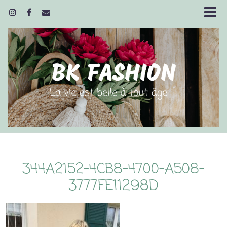
344A2152-4CB8-4700-A508-
3777FE11298D