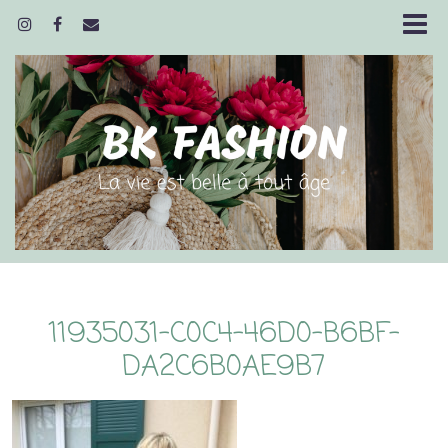
11935031-C0C4-46D0-B6BF-
DA2C6B0AE9B7