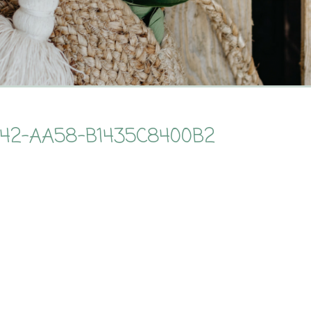
142-AA58-B1435C8400B2