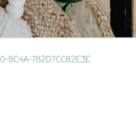
170-BC4A-7B2D7CC82E3E