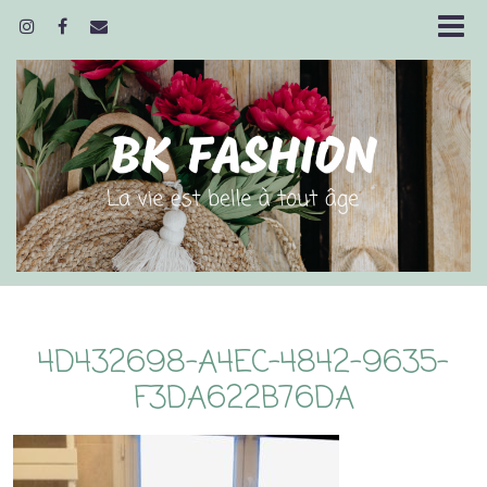
4D432698-A4EC-4842-9635-
F3DA622B76DA