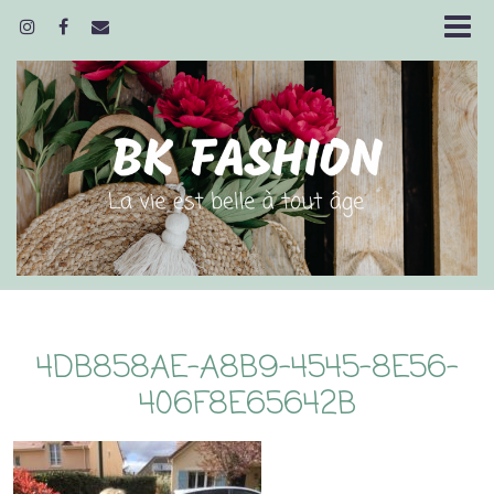
4DB858AE-A8B9-4545-8E56-
406F8E65642B