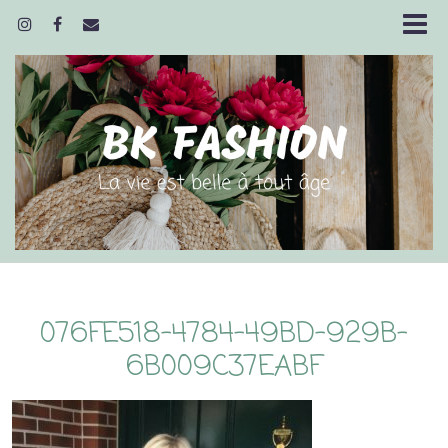
076FE518-4784-49BD-929B-
6B009C37EABF