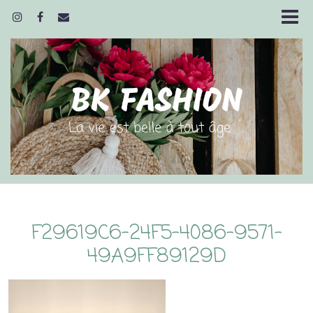
F29619C6-24F5-4086-9571-
49A9FF89129D