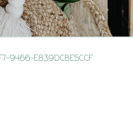
2F7-9466-E839DCBE5CCF