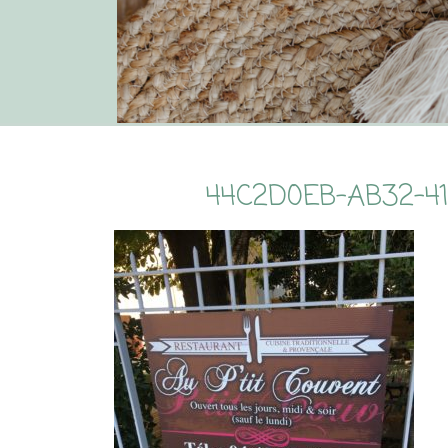
44C2D0EB-AB32-4