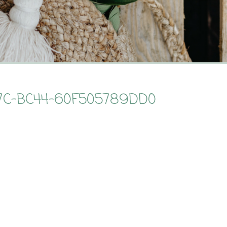
57C-BC44-60F505789DD0