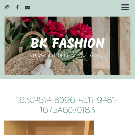
163C4514-B096-4E11-9481-
1675A6070183